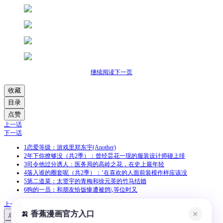
继续阅读下一页
收藏
目录
点赞
上一话
下一话
1
恋爱等级：游戏里郑东宇(Another)
2
年下你撩够没（共2季）：曾经昙花一现的服装设计师碰上绯
3
司令他过分诱人：医务局的高岭之花，在史上最年轻
4
落入谁的圈套呢（共2季）：‘在喜欢的人面前装模作样应该没
5
第二道菜：太贤宇的青梅和徐元英的竹马结婚
6
狗的一员：和朋友恰饭惨遭被鸽\,等位时又
上一话
🍌 香蕉漫画官方入口
✕
点赞