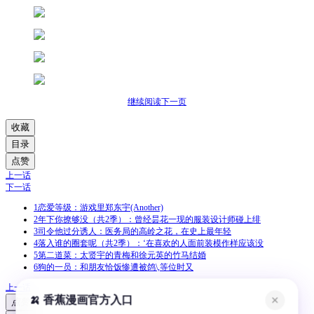
继续阅读下一页
收藏
目录
点赞
上一话
下一话
1
恋爱等级：游戏里郑东宇(Another)
2
年下你撩够没（共2季）：曾经昙花一现的服装设计师碰上绯
3
司令他过分诱人：医务局的高岭之花，在史上最年轻
4
落入谁的圈套呢（共2季）：‘在喜欢的人面前装模作样应该没
5
第二道菜：太贤宇的青梅和徐元英的竹马结婚
6
狗的一员：和朋友恰饭惨遭被鸽\,等位时又
上一话
🍌 香蕉漫画官方入口
✕
点赞