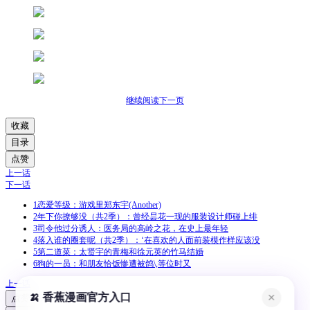
继续阅读下一页
收藏
目录
点赞
上一话
下一话
1
恋爱等级：游戏里郑东宇(Another)
2
年下你撩够没（共2季）：曾经昙花一现的服装设计师碰上绯
3
司令他过分诱人：医务局的高岭之花，在史上最年轻
4
落入谁的圈套呢（共2季）：‘在喜欢的人面前装模作样应该没
5
第二道菜：太贤宇的青梅和徐元英的竹马结婚
6
狗的一员：和朋友恰饭惨遭被鸽\,等位时又
上一话
🍌 香蕉漫画官方入口
✕
点赞