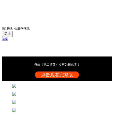
第116话_心脏怦怦跳
后退
选集
当前《第二道菜》漫画为删减版！
点击观看完整版