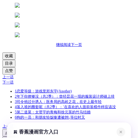
继续阅读下一页
收藏
目录
点赞
上一话
下一话
1
恋爱等级：游戏里郑东宇(Another)
2
年下你撩够没（共2季）：曾经昙花一现的服装设计师碰上绯
3
司令他过分诱人：医务局的高岭之花，在史上最年轻
4
落入谁的圈套呢（共2季）：‘在喜欢的人面前装模作样应该没
5
第二道菜：太贤宇的青梅和徐元英的竹马结婚
6
狗的一员：和朋友恰饭惨遭被鸽\,等位时又
上一话
🍌 香蕉漫画官方入口
✕
点赞