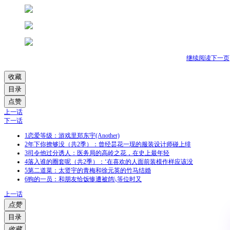
继续阅读下一页
收藏
目录
点赞
上一话
下一话
1
恋爱等级：游戏里郑东宇(Another)
2
年下你撩够没（共2季）：曾经昙花一现的服装设计师碰上绯
3
司令他过分诱人：医务局的高岭之花，在史上最年轻
4
落入谁的圈套呢（共2季）：‘在喜欢的人面前装模作样应该没
5
第二道菜：太贤宇的青梅和徐元英的竹马结婚
6
狗的一员：和朋友恰饭惨遭被鸽\,等位时又
上一话
点赞
目录
收藏