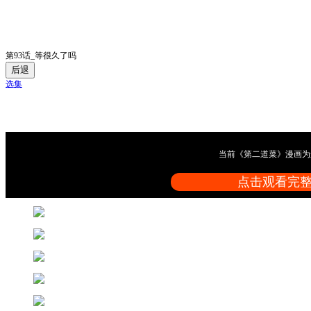
第93话_等很久了吗
后退
选集
当前《第二道菜》漫画为
点击观看完