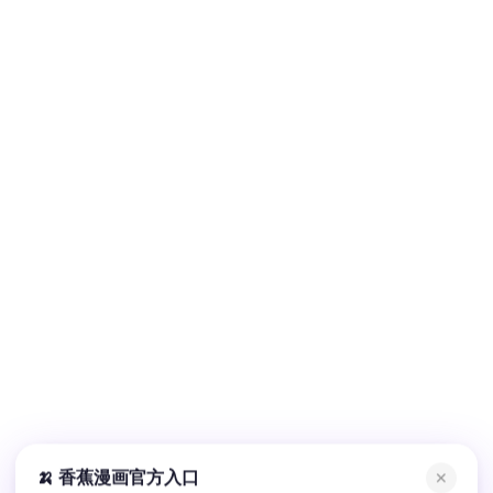
🍌 香蕉漫画官方入口
✕