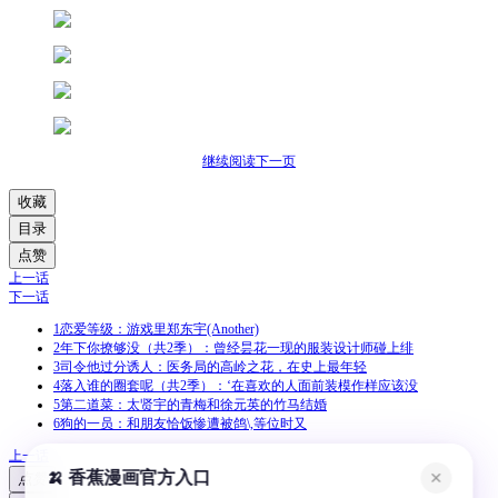
继续阅读下一页
收藏
目录
点赞
上一话
下一话
1
恋爱等级：游戏里郑东宇(Another)
2
年下你撩够没（共2季）：曾经昙花一现的服装设计师碰上绯
3
司令他过分诱人：医务局的高岭之花，在史上最年轻
4
落入谁的圈套呢（共2季）：‘在喜欢的人面前装模作样应该没
5
第二道菜：太贤宇的青梅和徐元英的竹马结婚
6
狗的一员：和朋友恰饭惨遭被鸽\,等位时又
上一话
🍌 香蕉漫画官方入口
✕
点赞