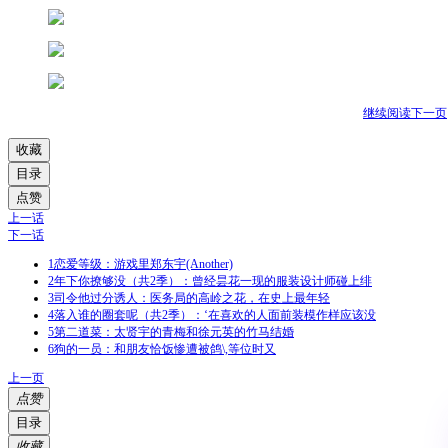
继续阅读下一页
收藏
目录
点赞
上一话
下一话
1
恋爱等级：游戏里郑东宇(Another)
2
年下你撩够没（共2季）：曾经昙花一现的服装设计师碰上绯
3
司令他过分诱人：医务局的高岭之花，在史上最年轻
4
落入谁的圈套呢（共2季）：‘在喜欢的人面前装模作样应该没
5
第二道菜：太贤宇的青梅和徐元英的竹马结婚
6
狗的一员：和朋友恰饭惨遭被鸽\,等位时又
上一页
点赞
目录
收藏