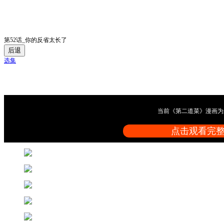
第52话_你的反省太长了
后退
选集
当前《第二道菜》漫画为
点击观看完