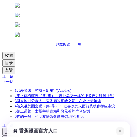
继续阅读下一页
收藏
目录
点赞
上一话
下一话
1
恋爱等级：游戏里郑东宇(Another)
2
年下你撩够没（共2季）：曾经昙花一现的服装设计师碰上绯
3
司令他过分诱人：医务局的高岭之花，在史上最年轻
4
落入谁的圈套呢（共2季）：‘在喜欢的人面前装模作样应该没
5
第二道菜：太贤宇的青梅和徐元英的竹马结婚
6
狗的一员：和朋友恰饭惨遭被鸽\,等位时又
上一话
🍌 香蕉漫画官方入口
✕
点赞