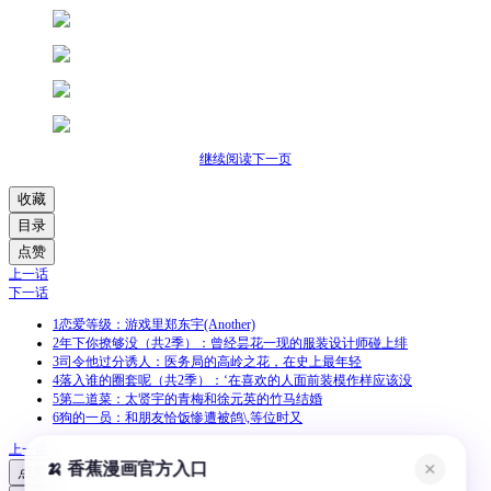
继续阅读下一页
收藏
目录
点赞
上一话
下一话
1
恋爱等级：游戏里郑东宇(Another)
2
年下你撩够没（共2季）：曾经昙花一现的服装设计师碰上绯
3
司令他过分诱人：医务局的高岭之花，在史上最年轻
4
落入谁的圈套呢（共2季）：‘在喜欢的人面前装模作样应该没
5
第二道菜：太贤宇的青梅和徐元英的竹马结婚
6
狗的一员：和朋友恰饭惨遭被鸽\,等位时又
上一话
🍌 香蕉漫画官方入口
✕
点赞