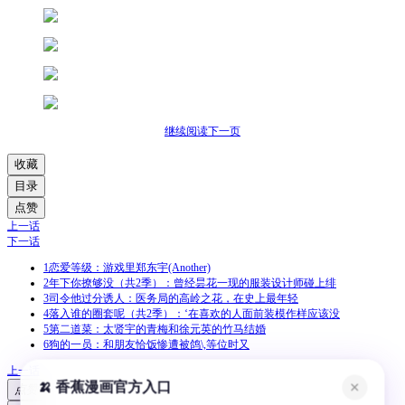
继续阅读下一页
收藏
目录
点赞
上一话
下一话
1
恋爱等级：游戏里郑东宇(Another)
2
年下你撩够没（共2季）：曾经昙花一现的服装设计师碰上绯
3
司令他过分诱人：医务局的高岭之花，在史上最年轻
4
落入谁的圈套呢（共2季）：‘在喜欢的人面前装模作样应该没
5
第二道菜：太贤宇的青梅和徐元英的竹马结婚
6
狗的一员：和朋友恰饭惨遭被鸽\,等位时又
上一话
🍌 香蕉漫画官方入口
✕
点赞