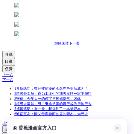
继续阅读下一页
收藏
目录
点赞
上一话
下一话
1
复仇惩罚：曾经被霸凌的承彦在毕业后成为了
2
超级外卖员：作为工读生的我去应聘一家中华料
3
寄宿：今年大一的俊宇与爸妈怄气，因此
4
超级大富翁：男主继承父亲的遗产成为房地产大
5
裤裤笔记：有一天，我得到了一本笔记本。据
6
诚征室友：因父母离异而独居的弈杰，为寻求
上一话
🍌 香蕉漫画官方入口
✕
点赞