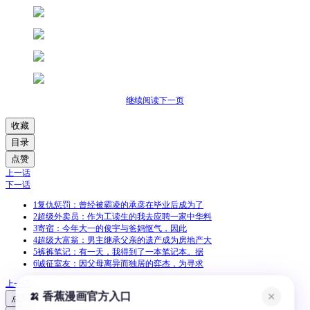
继续阅读下一页
收藏
目录
点赞
上一话
下一话
1
复仇惩罚：曾经被霸凌的承彦在毕业后成为了
2
超级外卖员：作为工读生的我去应聘一家中华料
3
寄宿：今年大一的俊宇与爸妈怄气，因此
4
超级大富翁：男主继承父亲的遗产成为房地产大
5
裤裤笔记：有一天，我得到了一本笔记本。据
6
诚征室友：因父母离异而独居的弈杰，为寻求
上一话
🍌 香蕉漫画官方入口
✕
点赞