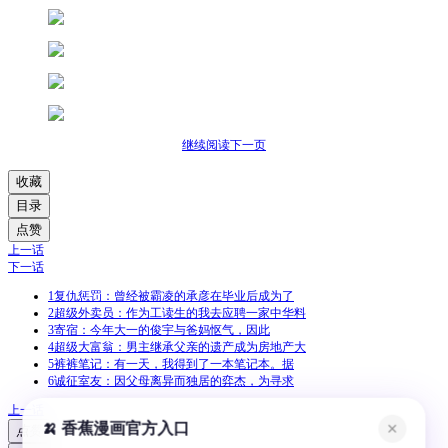
继续阅读下一页
收藏
目录
点赞
上一话
下一话
1
复仇惩罚：曾经被霸凌的承彦在毕业后成为了
2
超级外卖员：作为工读生的我去应聘一家中华料
3
寄宿：今年大一的俊宇与爸妈怄气，因此
4
超级大富翁：男主继承父亲的遗产成为房地产大
5
裤裤笔记：有一天，我得到了一本笔记本。据
6
诚征室友：因父母离异而独居的弈杰，为寻求
上一话
🍌 香蕉漫画官方入口
✕
点赞