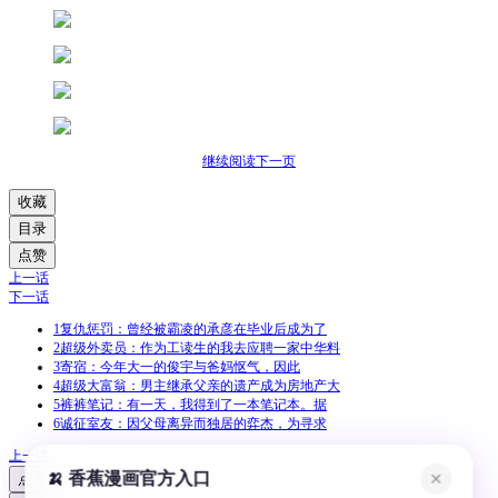
继续阅读下一页
收藏
目录
点赞
上一话
下一话
1
复仇惩罚：曾经被霸凌的承彦在毕业后成为了
2
超级外卖员：作为工读生的我去应聘一家中华料
3
寄宿：今年大一的俊宇与爸妈怄气，因此
4
超级大富翁：男主继承父亲的遗产成为房地产大
5
裤裤笔记：有一天，我得到了一本笔记本。据
6
诚征室友：因父母离异而独居的弈杰，为寻求
上一话
🍌 香蕉漫画官方入口
✕
点赞